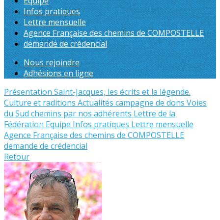
Equipe
Infos pratiques
Lettre mensuelle
Agence Française des chemins de COMPOSTELLE
demande de crédencial
Nous rejoindre
Adhésions en ligne
Présentation
Saint-Jacques, les écrits et la légende.
Culture et raditions
Actualités
campagne de dons
Voies
du Sud
chemins par nos adhérents
Lettre de la
Fédération
Equipe
Infos pratiques
Lettre mensuelle
Agence Française des chemins de COMPOSTELLE
demande de crédencial
Retour