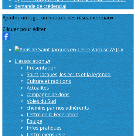
demande de crédencial
Ajoutez un logo, un bouton, des réseaux sociaux
Cliquez pour éditer
L'association
▴
▾
Présentation
Saint-Jacques, les écrits et la légende.
Culture et raditions
Actualités
campagne de dons
Voies du Sud
chemins par nos adhérents
Lettre de la Fédération
Equipe
Infos pratiques
Lettre mensuelle