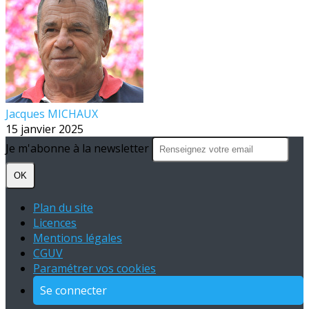
Jacques MICHAUX
15 janvier 2025
Je m'abonne à la newsletter
OK
Plan du site
Licences
Mentions légales
CGUV
Paramétrer vos cookies
Se connecter