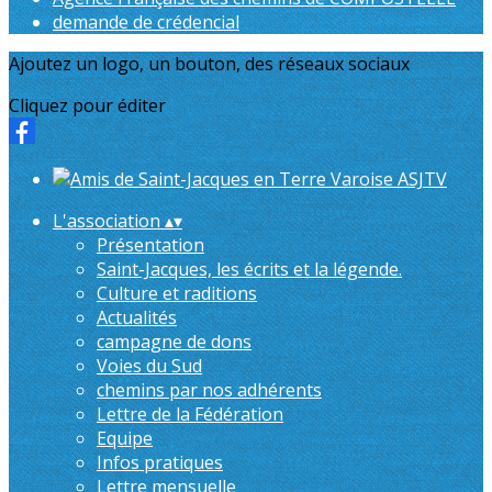
demande de crédencial
Ajoutez un logo, un bouton, des réseaux sociaux
Cliquez pour éditer
L'association
▴
▾
Présentation
Saint-Jacques, les écrits et la légende.
Culture et raditions
Actualités
campagne de dons
Voies du Sud
chemins par nos adhérents
Lettre de la Fédération
Equipe
Infos pratiques
Lettre mensuelle