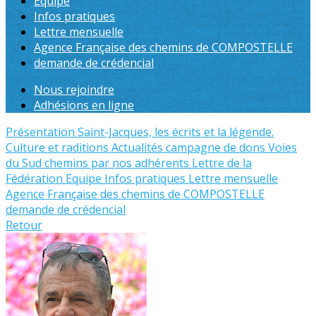
Equipe
Infos pratiques
Lettre mensuelle
Agence Française des chemins de COMPOSTELLE
demande de crédencial
Nous rejoindre
Adhésions en ligne
Présentation
Saint-Jacques, les écrits et la légende.
Culture et raditions
Actualités
campagne de dons
Voies
du Sud
chemins par nos adhérents
Lettre de la
Fédération
Equipe
Infos pratiques
Lettre mensuelle
Agence Française des chemins de COMPOSTELLE
demande de crédencial
Retour