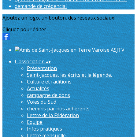
demande de crédencial
Ajoutez un logo, un bouton, des réseaux sociaux
Cliquez pour éditer
L'association
▴
▾
Présentation
Saint-Jacques, les écrits et la légende.
Culture et raditions
Actualités
campagne de dons
Voies du Sud
chemins par nos adhérents
Lettre de la Fédération
Equipe
Infos pratiques
Lettre mensuelle