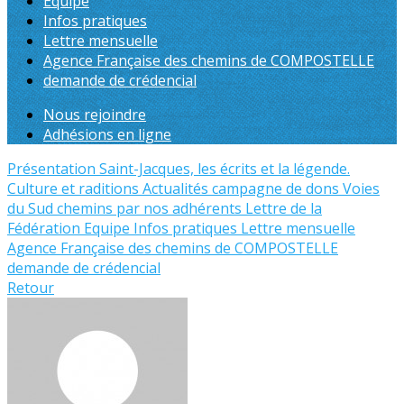
Equipe
Infos pratiques
Lettre mensuelle
Agence Française des chemins de COMPOSTELLE
demande de crédencial
Nous rejoindre
Adhésions en ligne
Présentation
Saint-Jacques, les écrits et la légende.
Culture et raditions
Actualités
campagne de dons
Voies
du Sud
chemins par nos adhérents
Lettre de la
Fédération
Equipe
Infos pratiques
Lettre mensuelle
Agence Française des chemins de COMPOSTELLE
demande de crédencial
Retour