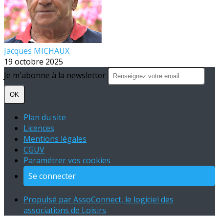
Jacques MICHAUX
19 octobre 2025
Je m'abonne à la newsletter
OK
Plan du site
Licences
Mentions légales
CGUV
Paramétrer vos cookies
Se connecter
Propulsé par AssoConnect, le logiciel des
associations de Loisirs