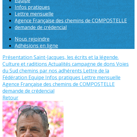
Equipe
Infos pratiques
Lettre mensuelle
Agence Française des chemins de COMPOSTELLE
demande de crédencial
Nous rejoindre
Adhésions en ligne
Présentation
Saint-Jacques, les écrits et la légende.
Culture et raditions
Actualités
campagne de dons
Voies
du Sud
chemins par nos adhérents
Lettre de la
Fédération
Equipe
Infos pratiques
Lettre mensuelle
Agence Française des chemins de COMPOSTELLE
demande de crédencial
Retour