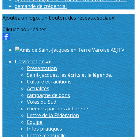
demande de crédencial
Ajoutez un logo, un bouton, des réseaux sociaux
Cliquez pour éditer
L'association
▴
▾
Présentation
Saint-Jacques, les écrits et la légende.
Culture et raditions
Actualités
campagne de dons
Voies du Sud
chemins par nos adhérents
Lettre de la Fédération
Equipe
Infos pratiques
Lettre mensuelle