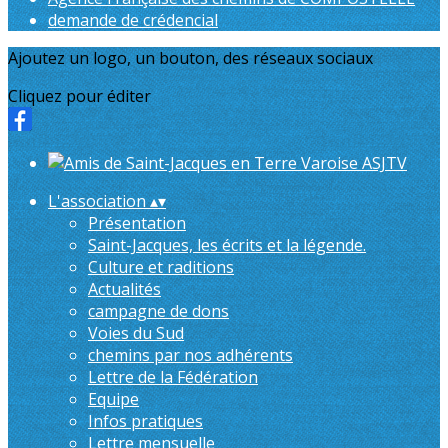
demande de crédencial
Ajoutez un logo, un bouton, des réseaux sociaux
Cliquez pour éditer
L'association
▴
▾
Présentation
Saint-Jacques, les écrits et la légende.
Culture et raditions
Actualités
campagne de dons
Voies du Sud
chemins par nos adhérents
Lettre de la Fédération
Equipe
Infos pratiques
Lettre mensuelle