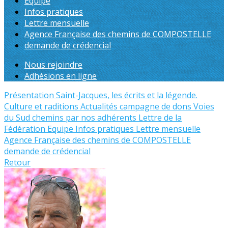
Equipe
Infos pratiques
Lettre mensuelle
Agence Française des chemins de COMPOSTELLE
demande de crédencial
Nous rejoindre
Adhésions en ligne
Présentation
Saint-Jacques, les écrits et la légende.
Culture et raditions
Actualités
campagne de dons
Voies
du Sud
chemins par nos adhérents
Lettre de la
Fédération
Equipe
Infos pratiques
Lettre mensuelle
Agence Française des chemins de COMPOSTELLE
demande de crédencial
Retour